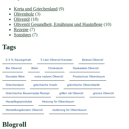
Kreta und Griechenland
(9)
Olivenholz
(3)
Olivenöl
(18)
Olivenöl Gesundheit, Ernährung und Hautpflege
(10)
Rezepte
(7)
Sonstiges
(7)
Tags
0.3 % Säuregehalt
5 Liter Olivenöl Kanister
Belessi Olivenöl
Bio Olivenöl
Bitter
Cholesterin
Daskalakis Olivenöl
Dourakis Wein
extra natives Olivenöl
Frostschutz Olivenbaum
Griechenland
griechische Inseln
griechische Olivenölseife
Griechischer Bauernsalat Rezept
grillen mit Olivenöl
grünes Olivenöl
Hautpflegeprodukte
Heizung für Olivenbaum
Herstellungskosten Olivenöl
Isolierung für Olivenbaum
Blogroll