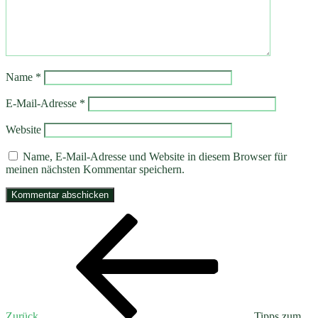
Name
*
E-Mail-Adresse
*
Website
Name, E-Mail-Adresse und Website in diesem Browser für
meinen nächsten Kommentar speichern.
Beitragsnavigation
Vorheriger
Beitrag
Zurück
Tipps zum