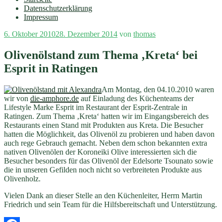
Datenschutzerklärung
Impressum
Veröffentlicht
6. Oktober 2010
28. Dezember 2014
von
thomas
am
Olivenölstand zum Thema ‚Kreta‘ bei
Esprit in Ratingen
Am Montag, den 04.10.2010 waren
wir von
die-amphore.de
auf Einladung des Küchenteams der
Lifestyle Marke Esprit im Restaurant der Esprit-Zentrale in
Ratingen. Zum Thema ‚Kreta‘ hatten wir im Eingangsbereich des
Restaurants einen Stand mit Produkten aus Kreta. Die Besucher
hatten die Möglichkeit, das Olivenöl zu probieren und haben davon
auch rege Gebrauch gemacht. Neben dem schon bekannten extra
nativen Olivenölen der Koroneiki Olive interessierten sich die
Besucher besonders für das Olivenöl der Edelsorte Tsounato sowie
die in unseren Gefilden noch nicht so verbreiteten Produkte aus
Olivenholz.
Vielen Dank an dieser Stelle an den Küchenleiter, Herrn Martin
Friedrich und sein Team für die Hilfsbereitschaft und Unterstützung.