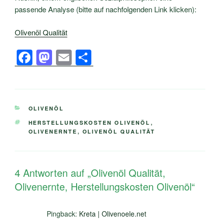
passende Analyse (bitte auf nachfolgenden Link klicken):
Olivenöl Qualität
F
M
E
T
a
a
m
eil
c
st
ail
e
e
o
n
KATEGORIEN
OLIVENÖL
b
d
SCHLAGWÖRTER
HERSTELLUNGSKOSTEN OLIVENÖL
,
o
o
OLIVENERNTE
,
OLIVENÖL QUALITÄT
o
n
k
4 Antworten auf „Olivenöl Qualität,
Olivenernte, Herstellungskosten Olivenöl“
Pingback:
Kreta | Olivenoele.net