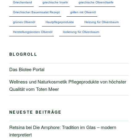
Griechenland
griechische Inseln
griechische Olivenölseife
Griechischer Bauernsalat Rezept
grillen mit Olivenöl
grünes Olivenöl
Hautpflegeprodukte
Heizung für Olivenbaum
Herstellungskosten Olivenöl
Isolierung für Olivenbaum
BLOGROLL
Das Biotee Portal
Wellness und Naturkosmetik Pflegeprodukte von höchster
Qualität vom Toten Meer
NEUESTE BEITRÄGE
Retsina bei Die Amphore: Tradition im Glas – modern
interpretiert