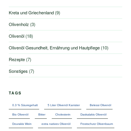
Kreta und Griechenland
(9)
Olivenholz
(3)
Olivenöl
(18)
Olivenöl Gesundheit, Ernährung und Hautpflege
(10)
Rezepte
(7)
Sonstiges
(7)
TAGS
0.3 % Säuregehalt
5 Liter Olivenöl Kanister
Belessi Olivenöl
Bio Olivenöl
Bitter
Cholesterin
Daskalakis Olivenöl
Dourakis Wein
extra natives Olivenöl
Frostschutz Olivenbaum