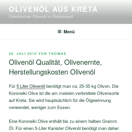
Zum
OLIVENÖL AUS KRETA
Inhalt
Griechisches Olivenöl im Direktimport
springen
Menü
VERÖFFENTLICHT
28. JULI 2010
VON
THOMAS
AM
Olivenöl Qualität, Olivenernte,
Herstellungskosten Olivenöl
Für
5 Liter Olivenöl
benötigt man ca. 25-35 kg Oliven. Die
Koroneiki Olive ist die am meisten verbreitete Olivensorte
auf Kreta. Sie wird hauptsächlich für die Ölgewinnung
verwendet, weniger zum Essen.
Eine Koroneiki Olive enthält bis zu einem halben Gramm
Öl. Für einen 5-Liter Kanister Olivenöl benötigt man daher