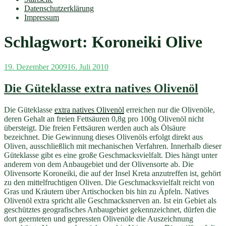
Datenschutzerklärung
Impressum
Schlagwort:
Koroneiki Olive
Veröffentlicht
19. Dezember 2009
16. Juli 2010
am
Die Güteklasse extra natives Olivenöl
Die Güteklasse
extra natives Olivenöl
erreichen nur die Olivenöle,
deren Gehalt an freien Fettsäuren 0,8g pro 100g Olivenöl nicht
übersteigt. Die freien Fettsäuren werden auch als Ölsäure
bezeichnet. Die Gewinnung dieses Olivenöls erfolgt direkt aus
Oliven, ausschließlich mit mechanischen Verfahren. Innerhalb dieser
Güteklasse gibt es eine große Geschmacksvielfalt. Dies hängt unter
anderem von dem Anbaugebiet und der Olivensorte ab. Die
Olivensorte Koroneiki, die auf der Insel Kreta anzutreffen ist, gehört
zu den mittelfruchtigen Oliven. Die Geschmacksvielfalt reicht von
Gras und Kräutern über Artischocken bis hin zu Äpfeln. Natives
Olivenöl extra spricht alle Geschmacksnerven an. Ist ein Gebiet als
geschütztes geografisches Anbaugebiet gekennzeichnet, dürfen die
dort geernteten und gepressten Olivenöle die Auszeichnung