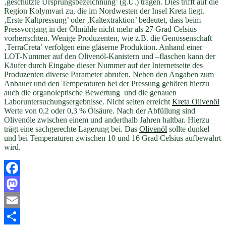
‚geschützte Ursprungsbezeichnung’ (g.U.) tragen. Dies trifft auf die
Region Kolymvari zu, die im Nordwesten der Insel Kreta liegt.
‚Erste Kaltpressung’ oder ‚Kaltextraktion’ bedeutet, dass beim
Pressvorgang in der Ölmühle nicht mehr als 27 Grad Celsius
vorherrschten. Wenige Produzenten, wie z.B. die Genossenschaft
‚TerraCreta’ verfolgen eine gläserne Produktion. Anhand einer
LOT-Nummer auf den Olivenöl-Kanistern und –flaschen kann der
Käufer durch Eingabe dieser Nummer auf der Internetseite des
Produzenten diverse Parameter abrufen. Neben den Angaben zum
Anbauer und den Temperaturen bei der Pressung gehören hierzu
auch die organoleptische Bewertung und die genauen
Laboruntersuchungsergebnisse. Nicht selten erreicht
Kreta Olivenöl
Werte von 0,2 oder 0,3 % Ölsäure. Nach der Abfüllung sind
Olivenöle zwischen einem und anderthalb Jahren haltbar. Hierzu
trägt eine sachgerechte Lagerung bei. Das
Olivenöl
sollte dunkel
und bei Temperaturen zwischen 10 und 16 Grad Celsius aufbewahrt
wird.
Facebook
Mastodon
Email