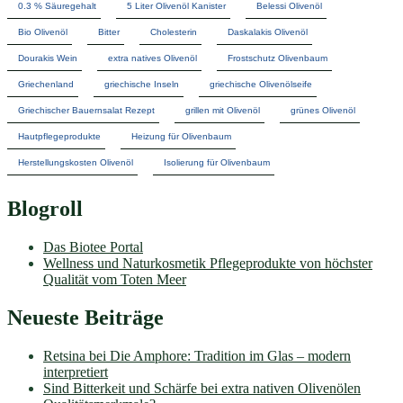
0.3 % Säuregehalt
5 Liter Olivenöl Kanister
Belessi Olivenöl
Bio Olivenöl
Bitter
Cholesterin
Daskalakis Olivenöl
Dourakis Wein
extra natives Olivenöl
Frostschutz Olivenbaum
Griechenland
griechische Inseln
griechische Olivenölseife
Griechischer Bauernsalat Rezept
grillen mit Olivenöl
grünes Olivenöl
Hautpflegeprodukte
Heizung für Olivenbaum
Herstellungskosten Olivenöl
Isolierung für Olivenbaum
Blogroll
Das Biotee Portal
Wellness und Naturkosmetik Pflegeprodukte von höchster
Qualität vom Toten Meer
Neueste Beiträge
Retsina bei Die Amphore: Tradition im Glas – modern
interpretiert
Sind Bitterkeit und Schärfe bei extra nativen Olivenölen